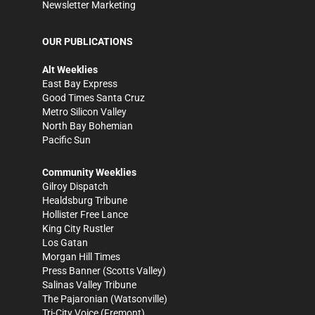
Newsletter Marketing
OUR PUBLICATIONS
Alt Weeklies
East Bay Express
Good Times Santa Cruz
Metro Silicon Valley
North Bay Bohemian
Pacific Sun
Community Weeklies
Gilroy Dispatch
Healdsburg Tribune
Hollister Free Lance
King City Rustler
Los Gatan
Morgan Hill Times
Press Banner
(Scotts Valley)
Salinas Valley Tribune
The Pajaronian
(Watsonville)
Tri-City Voice
(Fremont)